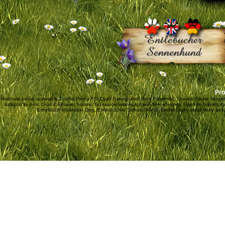
Pro
Hodowla psów rasowych Żorska Prima FCI Duży Szwajcarski Pies Pasterski, Greater Swiss Mount
salasnícky pes, Grand Bouvier Suisse, Большой швейцарский зенненхунд, Grande bovaro svizz
Entelbuch Mountain Dog, Entlebucher Sennenhund, Entlebussky salasnicky pes