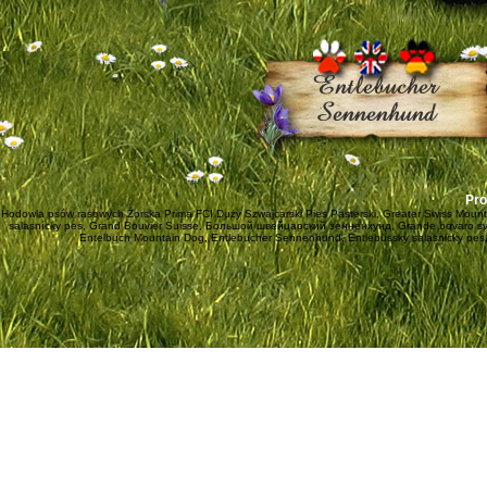
Pro
Hodowla psów rasowych Żorska Prima FCI Duży Szwajcarski Pies Pasterski, Greater Swiss Mount
salasnícky pes, Grand Bouvier Suisse, Большой швейцарский зенненхунд, Grande bovaro svizz
Entelbuch Mountain Dog, Entlebucher Sennenhund, Entlebussky salasnicky pes